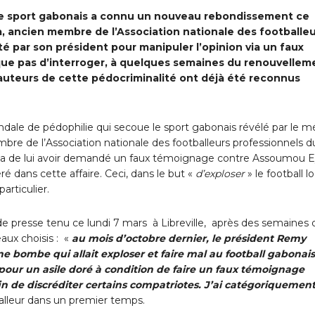
 le sport gabonais a connu un nouveau rebondissement ce
, ancien membre de l’Association nationale des footballe
ité par son président pour manipuler l’opinion via un faux
ue pas d’interroger, à quelques semaines du renouvellem
 auteurs de cette pédocriminalité ont déjà été reconnus
ndale de pédophilie qui secoue le sport gabonais révélé par le m
e de l’Association nationale des footballeurs professionnels d
a de lui avoir demandé un faux témoignage contre Assoumou E
ré dans cette affaire. Ceci, dans le but «
d’exploser
» le football lo
articulier.
e presse tenu ce lundi 7 mars à Libreville, après des semaines 
aux choisis : «
au mois d’octobre dernier, le président Remy
ne bombe qui allait exploser et faire mal au football gabonais
s pour un asile doré à condition de faire un faux témoignage
fin de discréditer certains compatriotes. J’ai catégoriquemen
balleur dans un premier temps.