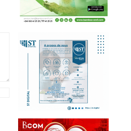
Site
: