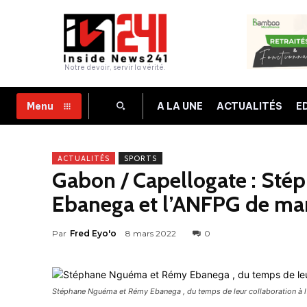
Notre devoir, servir la vérité.
A LA UNE
ACTUALITÉS
E
Menu
ACTUALITÉS
SPORTS
Gabon / Capellogate : St
Ebanega et l’ANFPG de ma
Par
Fred Eyo'o
8 mars 2022
0
Stéphane Nguéma et Rémy Ebanega , du temps de leur collaboration à 