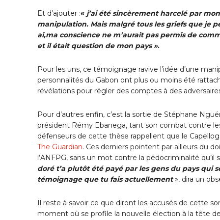
Et d’ajouter :
«
j’ai été sincèrement harcelé par mon
manipulation. Mais malgré tous les griefs que je pe
ai,ma conscience ne m’aurait pas permis de commet
et il était question de mon pays »
.
Pour les uns, ce témoignage ravive l’idée d’une mani
personnalités du Gabon ont plus ou moins été rattaché
révélations pour régler des comptes à des adversaires
Pour d’autres enfin, c’est la sortie de Stéphane Ngué
président Rémy Ebanega, tant son combat contre les 
défenseurs de cette thèse rappellent que le Capellogat
The Guardian
. Ces derniers pointent par ailleurs du
l’ANFPG, sans un mot contre la pédocriminalité qu’il s
doré t’a plutôt été payé par les gens du pays qui s
témoignage que tu fais actuellement
», dira un obs
Il reste à savoir ce que diront les accusés de cette s
moment où se profile la nouvelle élection à la tête d