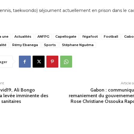
 tennis, taekwondo) séjournent actuellement en prison dans le ca
la une
Actualités
ANFPG
Capellogate
fégafoot
Football
Gabo
lité
Rémy Ebanega
Sports
Stéphane Nguéma
ager
ent
Article 
vid19, Ali Bongo
Gabon : communiqu
a levée imminente des
remaniement du gouvernemen
 sanitaires
Rose Christiane Ossouka Ra