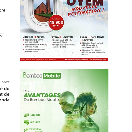
dre
n
suivant
é du
t de
ponda