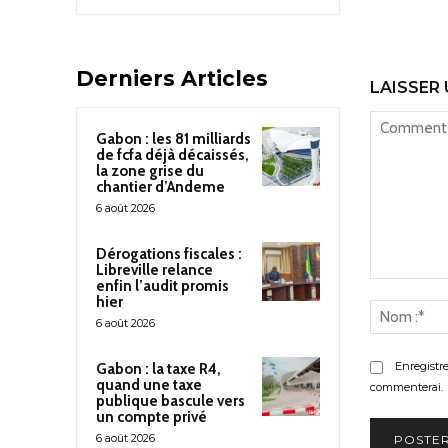
Derniers Articles
LAISSER
Gabon : les 81 milliards
de fcfa déjà décaissés,
la zone grise du
chantier d’Andeme
6 août 2026
Dérogations fiscales :
Libreville relance
enfin l’audit promis
Commenter
hier
:
6 août 2026
Enregistr
Gabon : la taxe R4,
quand une taxe
commenterai.
publique bascule vers
un compte privé
6 août 2026