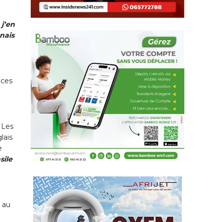
 j’en
nais
 ces
 Les
lais
e
sile
, au