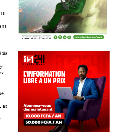
urs
ent
édia
u
yi
cal,
de
. Et
t