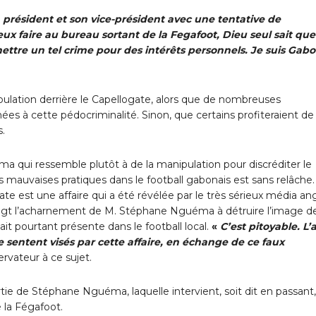
 président et son vice-président avec une tentative de
ux faire au bureau sortant de la Fegafoot, Dieu seul sait que
tre un tel crime pour des intérêts personnels. Je suis Gabo
pulation derrière le Capellogate, alors que de nombreuses
es à cette pédocriminalité. Sinon, que certains profiteraient de
.
ma qui ressemble plutôt à de la manipulation pour discréditer le
mauvaises pratiques dans le football gabonais est sans relâche.
e est une affaire qui a été révélée par le très sérieux média ang
 doigt l’acharnement de M. Stéphane Nguéma à détruire l’image d
ait pourtant présente dans le football local.
«
C’est pitoyable. L’a
e sentent visés par cette affaire, en échange de ce faux
ervateur à ce sujet.
ortie de Stéphane Nguéma, laquelle intervient, soit dit en passant
e la Fégafoot.