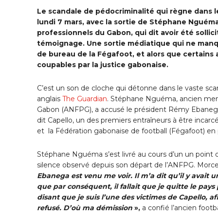
Le scandale de pédocriminalité qui règne dans
lundi 7 mars, avec la sortie de Stéphane Nguéma
professionnels du Gabon, qui dit avoir été sollic
témoignage. Une sortie médiatique qui ne manq
de bureau de la Fégafoot, et alors que certains
coupables par la justice gabonaise.
C’est un son de cloche qui détonne dans le vaste sca
anglais
The Guardian
. Stéphane Nguéma, ancien membr
Gabon (ANFPG), a accusé le président Rémy Ebaneg
dit Capello, un des premiers entraîneurs à être incarcé
et la Fédération gabonaise de football (Fégafoot) en p
Stéphane Nguéma s’est livré au cours d’un un point d
silence observé depuis son départ de l’ANFPG. Morce
Ebanega est venu me voir. Il m’a dit qu’il y avait u
que par conséquent, il fallait que je quitte le pay
disant que je suis l’une des victimes de Capello, a
refusé. D’où ma démission
»,
a confié l’ancien foot