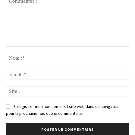
Commenter
:
No
:*
Ema
:*
Sit
:
Enregistrer mon nom, email et site web dans ce navigateur
pour la prochaine fois que je commenterai.