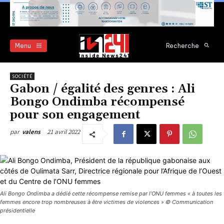
Menu
Recherche
SOCIÉTÉ
Gabon / égalité des genres : Ali
Bongo Ondimba récompensé
pour son engagement
21 avril 2022
par
valens
Ali Bongo Ondimba a dédié cette récompense remise par l’ONU femmes « à toutes les
femmes encore trop nombreuses à être victimes de violences » © Communication
présidentielle