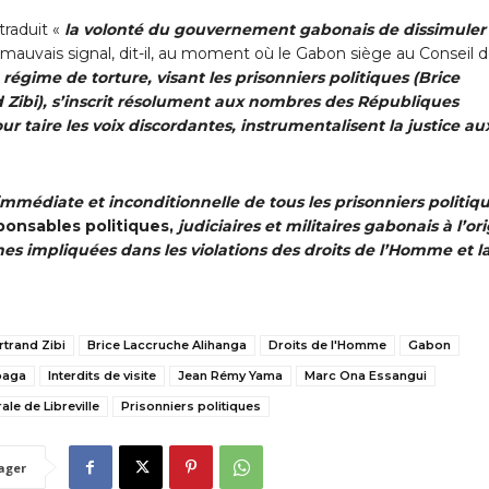
traduit «
la volonté du gouvernement gabonais de dissimuler 
 mauvais signal, dit-il, au moment où le Gabon siège au Conseil 
régime de torture, visant les prisonniers politiques (Brice
Zibi), s’inscrit résolument aux nombres des Républiques
pour taire les voix discordantes, instrumentalisent la justice au
n immédiate et inconditionnelle de tous les prisonniers politiq
sponsables politiques,
judiciaires et militaires gabonais à l’or
es impliquées dans les violations des droits de l’Homme et l
rtrand Zibi
Brice Laccruche Alihanga
Droits de l'Homme
Gabon
paga
Interdits de visite
Jean Rémy Yama
Marc Ona Essangui
ale de Libreville
Prisonniers politiques
ager