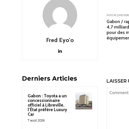
Article précéd
Gabon / ra
4,7 milliar
pour des m
équipement
Fred Eyo'o
Derniers Articles
LAISSER
Gabon : Toyota a un
concessionnaire
officiel à Libreville,
l’État préfère Luxury
Car
7 août 2026