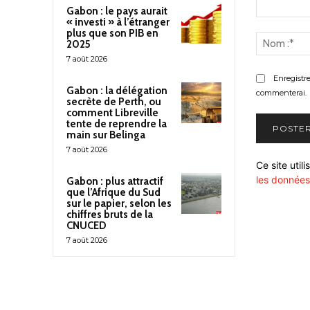
Gabon : le pays aurait
« investi » à l’étranger
Commenter
plus que son PIB en
:
2025
7 août 2026
Enregistr
Gabon : la délégation
commenterai.
secrète de Perth, ou
comment Libreville
tente de reprendre la
main sur Belinga
7 août 2026
Ce site util
les données
Gabon : plus attractif
que l’Afrique du Sud
sur le papier, selon les
chiffres bruts de la
CNUCED
7 août 2026