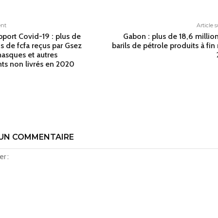
ent
Article 
pport Covid-19 : plus de
Gabon : plus de 18,6 millio
ds de fcfa reçus par Gsez
barils de pétrole produits à fin
asques et autres
s non livrés en 2020
 UN COMMENTAIRE