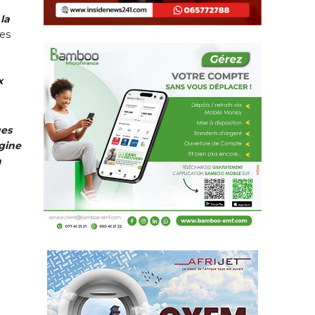
la
des
x
ues
igine
a