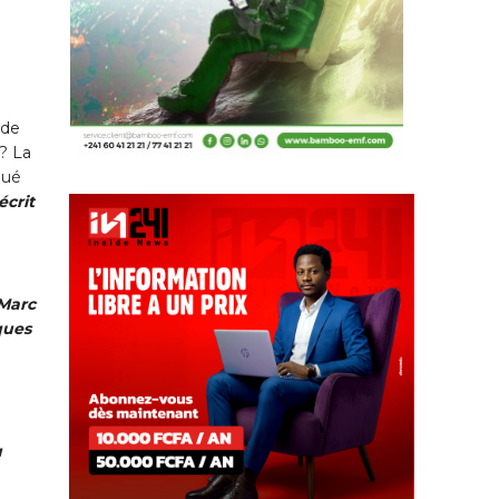
 de
? La
qué
écrit
n
 Marc
ques
u