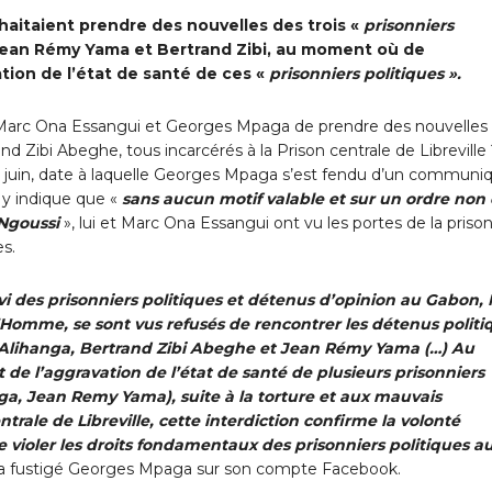
aitaient prendre des nouvelles des trois «
prisonniers
Jean Rémy Yama et Bertrand Zibi, au moment où de
ion de l’état de santé de ces «
prisonniers politiques ».
 Marc Ona Essangui et Georges Mpaga de prendre des nouvelles
Zibi Abeghe, tous incarcérés à la Prison centrale de Libreville 
 21 juin, date à laquelle Georges Mpaga s’est fendu d’un communi
 y indique que «
sans aucun motif valable et sur un ordre non 
 Ngoussi
», lui et Marc Ona Essangui ont vu les portes de la priso
es.
ivi des prisonniers politiques et détenus d’opinion au Gabon,
Homme, se sont vus refusés de rencontrer les détenus politi
 Alihanga, Bertrand Zibi Abeghe et Jean Rémy Yama (…) Au
e l’aggravation de l’état de santé de plusieurs prisonniers
ga, Jean Remy Yama), suite à la torture et aux mauvais
ntrale de Libreville, cette interdiction confirme la volonté
 violer les droits fondamentaux des prisonniers politiques a
 a fustigé Georges Mpaga sur son compte Facebook.