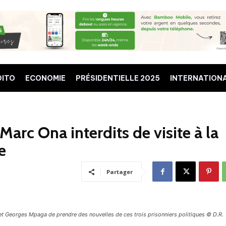
DITO
ECONOMIE
PRÉSIDENTIELLE 2025
INTERNATION
arc Ona interdits de visite à la
e
Partager
t Georges Mpaga de prendre des nouvelles de ces trois prisonniers politiques © D.R.