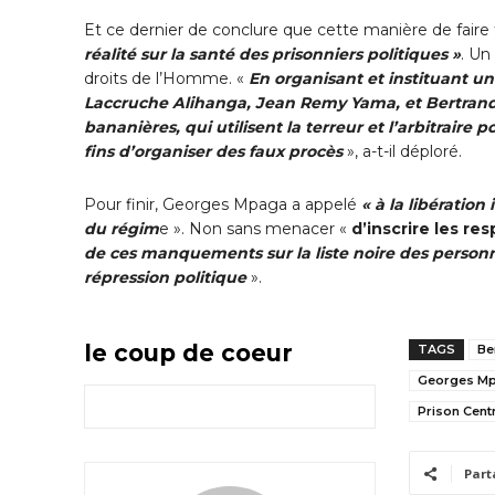
Et ce dernier de conclure que cette manière de faire 
réalité sur la santé des prisonniers politiques »
. Un
droits de l’Homme. «
En organisant et instituant un 
Laccruche Alihanga, Jean Remy Yama, et Bertrand 
bananières, qui utilisent la terreur et l’arbitraire 
fins d’organiser des faux procès
», a-t-il déploré.
Pour finir, Georges Mpaga a appelé
« à la libératio
du régim
e ». Non sans menacer «
d’inscrire les re
de ces manquements sur la liste noire des personn
répression politique
».
le coup de coeur
TAGS
Be
Georges M
Prison Centr
Part