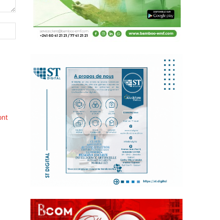
Site
:
ont