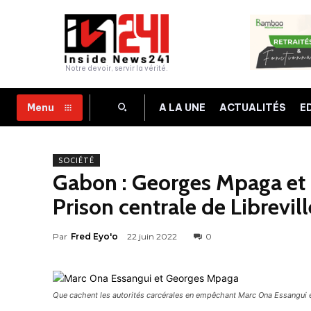
Notre devoir, servir la vérité.
A LA UNE
ACTUALITÉS
E
Menu
SOCIÉTÉ
Gabon : Georges Mpaga et M
Prison centrale de Librevill
Par
Fred Eyo'o
22 juin 2022
0
Que cachent les autorités carcérales en empêchant Marc Ona Essangui e