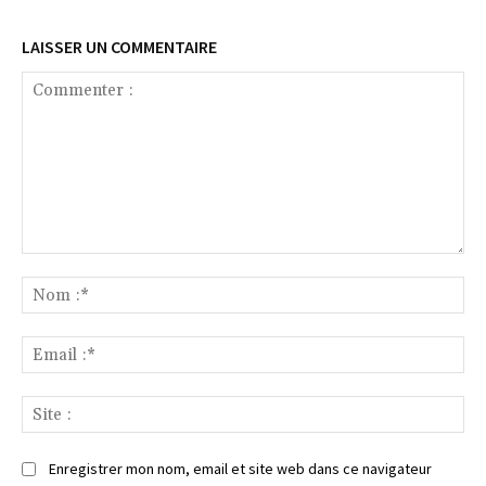
LAISSER UN COMMENTAIRE
Commenter
:
No
:*
Ema
:*
Sit
:
Enregistrer mon nom, email et site web dans ce navigateur