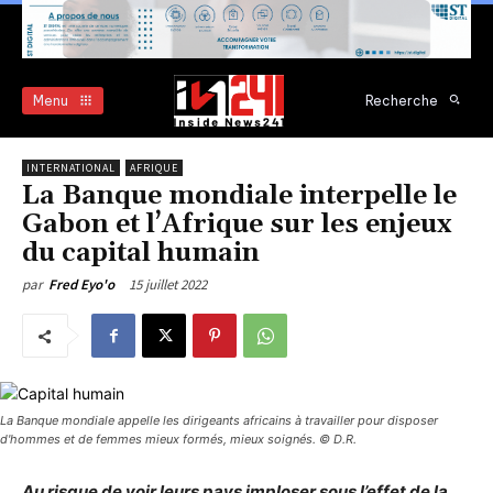
Menu
Recherche
INTERNATIONAL
AFRIQUE
La Banque mondiale interpelle le
Gabon et l’Afrique sur les enjeux
du capital humain
15 juillet 2022
par
Fred Eyo'o
La Banque mondiale appelle les dirigeants africains à travailler pour disposer
d'hommes et de femmes mieux formés, mieux soignés. © D.R.
Au risque de voir leurs pays imploser sous l’effet de la