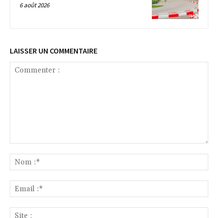
6 août 2026
LAISSER UN COMMENTAIRE
Commenter
:
No
:*
Ema
:*
Sit