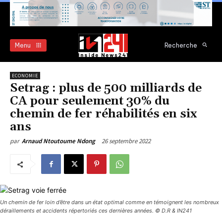
Menu
Recherche
ECONOMIE
Setrag : plus de 500 milliards de
CA pour seulement 30% du
chemin de fer réhabilités en six
ans
26 septembre 2022
par
Arnaud Ntoutoume Ndong
Un chemin de fer loin d’être dans un état optimal comme en témoignent les nombreux
déraillements et accidents répertoriés ces dernières années. © D.R & IN241