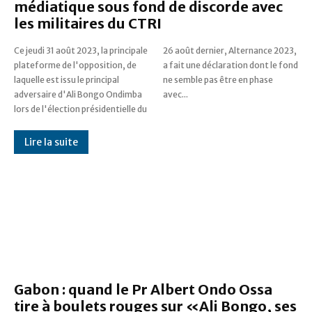
médiatique sous fond de discorde avec
les militaires du CTRI
Ce jeudi 31 août 2023, la principale
26 août dernier, Alternance 2023,
plateforme de l'opposition, de
a fait une déclaration dont le fond
laquelle est issu le principal
ne semble pas être en phase
adversaire d'Ali Bongo Ondimba
avec...
lors de l'élection présidentielle du
Lire la suite
Gabon : quand le Pr Albert Ondo Ossa
tire à boulets rouges sur «Ali Bongo, ses