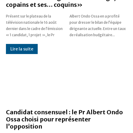
copains et ses… coquins»
Présent sur le plateau de la
Albert Ondo Ossa en a profité
télévision nationale le 16 août
pour dresser le bilan de l’équipe
dernier dans le cadre de l’émission
dirigeante actuelle. Entre un taux
« 1 candidat, 1 projet », le Pr
de réalisation budgétaire...
Lire la suite
Candidat consensuel : le Pr Albert Ondo
Ossa choisi pour représenter
l’opposition