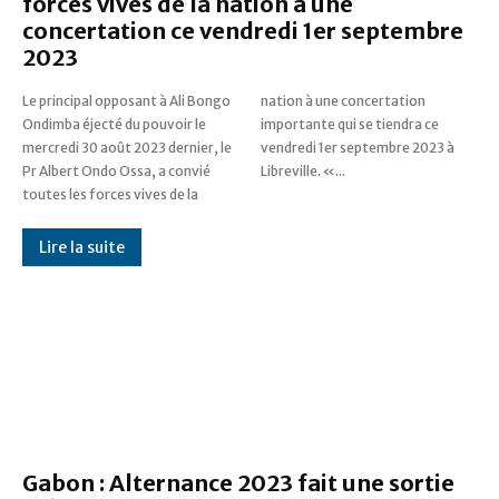
forces vives de la nation à une
concertation ce vendredi 1er septembre
2023
Le principal opposant à Ali Bongo
nation à une concertation
Ondimba éjecté du pouvoir le
importante qui se tiendra ce
mercredi 30 août 2023 dernier, le
vendredi 1er septembre 2023 à
Pr Albert Ondo Ossa, a convié
Libreville. «...
toutes les forces vives de la
Lire la suite
Gabon : Alternance 2023 fait une sortie