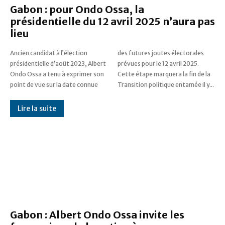
Gabon : pour Ondo Ossa, la
présidentielle du 12 avril 2025 n’aura pas
lieu
Ancien candidat à l’élection
des futures joutes électorales
présidentielle d’août 2023, Albert
prévues pour le 12 avril 2025.
Ondo Ossa a tenu à exprimer son
Cette étape marquera la fin de la
point de vue sur la date connue
Transition politique entamée il y...
Lire la suite
Gabon : Albert Ondo Ossa invite les