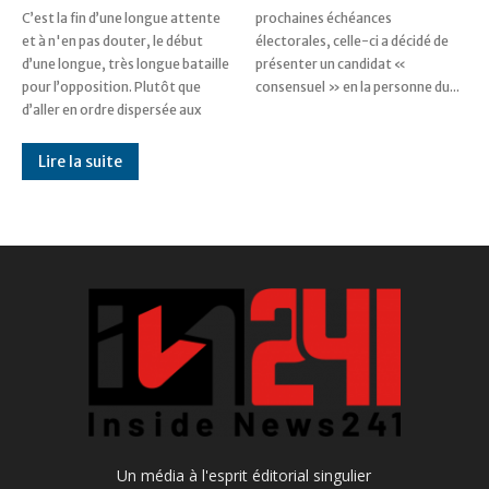
C’est la fin d’une longue attente
prochaines échéances
et à n'en pas douter, le début
électorales, celle-ci a décidé de
d’une longue, très longue bataille
présenter un candidat «
pour l’opposition. Plutôt que
consensuel » en la personne du...
d’aller en ordre dispersée aux
Lire la suite
Un média à l'esprit éditorial singulier