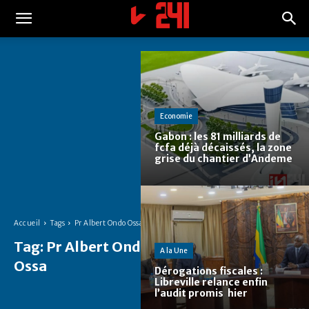
Economie
Gabon : les 81 milliards de
fcfa déjà décaissés, la zone
grise du chantier d’Andeme
Accueil
Tags
Pr Albert Ondo Ossa
Tag:
Pr Albert Ondo
A la Une
Ossa
Dérogations fiscales :
Libreville relance enfin
l’audit promis hier