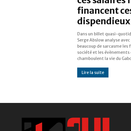
financent ces
dispendieux
Dans un billet quasi-quotid
dans son pays. Le billet du 
Serge Abslow analyse avec
interroge implicitement la
beaucoup de sarcasme les f
gestion opaque des d
société et les évènements 
publics. Notre chroniqueur
chamboulent la vie du Gab
Lire la suite