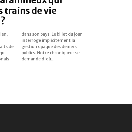
 trains de vie
 ?
ien,
jour
aits de
eniers
qui
 se
onais
demande d'où...