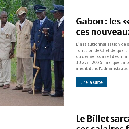
Gabon : les 
ces nouveaux
L’institutionnalisation de l
territoriale gabonaise. Jusqu'ic
fonction de Chef de quarti
relégués à un rôle infor
du dernier conseil des mini
médiateurs, ces acteurs r
30 avril 2026, marque un 
désormais un statut légal
inédit dans l’administrati
Lire la suite
Le Billet sar
ces salaires