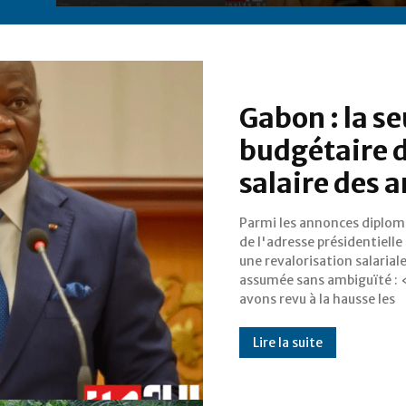
Gabon : la se
budgétaire du
salaire des
Parmi les annonces diplom
émoluments de
de l'adresse présidentielle
Ambassadeurs », a déclaré l
une revalorisation salarial
de l'Etat, précisant dans la mêm
assumée sans ambiguïté :
phrase que la mesure con
avons revu à la hausse les
Lire la suite