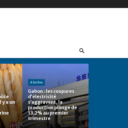
A la Une
Gabon : les coupures
oûte
d’électricité
l y a un
s’aggravent, la
production plonge de
rine
13,2% au premier
trimestre