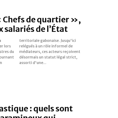
« Chefs de quartier »,
 salariés de l’État
a
i
er lors
mel de
stres du
eçoivent
tournant
 strict,
on
assorti d'une...
castique : quels sont
 faramineux qui