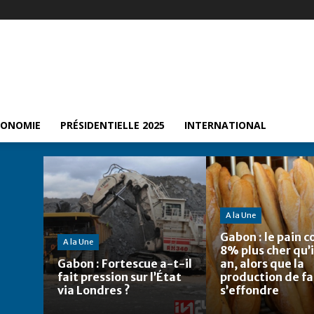
CONOMIE
PRÉSIDENTIELLE 2025
INTERNATIONAL
A la Une
Gabon : le pain c
A la Une
8% plus cher qu’i
Gabon : Fortescue a-t-il
an, alors que la
fait pression sur l’État
production de fa
via Londres ?
s’effondre