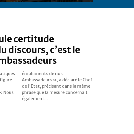
ule certitude
 discours, c’est le
 ambassadeurs
atiques
 nos
 figure
e Chef
e
e
 « Nous
cernait
également...