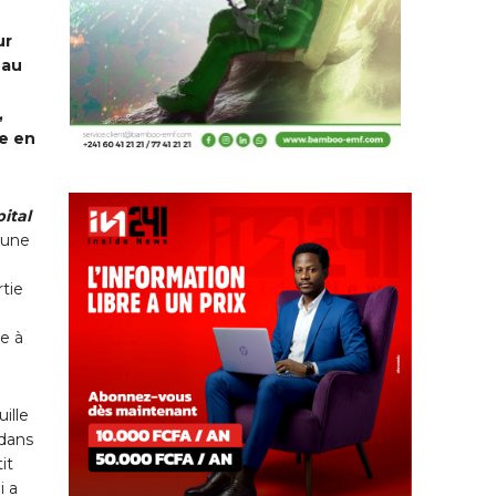
ur
 au
,
le en
ital
’une
rtie
e à
ille
 dans
it
i a