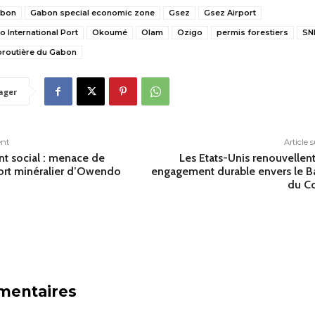
bon
Gabon special economic zone
Gsez
Gsez Airport
International Port
Okoumé
Olam
Ozigo
permis forestiers
SN
oroutière du Gabon
ager
ent
Article 
t social : menace de
Les Etats-Unis renouvellent
ort minéralier d’Owendo
engagement durable envers le B
du C
mentaires