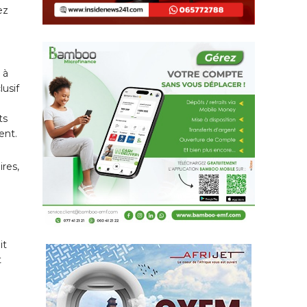
ez
 à
lusif
ts
ment.
ires,
it
t