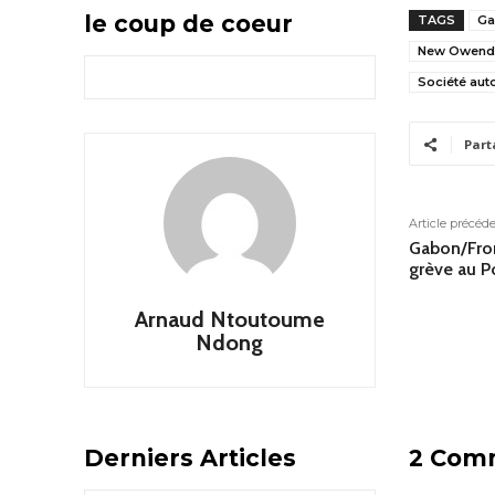
le coup de coeur
TAGS
Ga
New Owendo 
Société aut
Part
Article précéd
Gabon/Fron
grève au P
Arnaud Ntoutoume
Ndong
Derniers Articles
2 Com