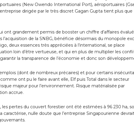
s portuaires (New Owendo International Port), aéroportuaires (Gs
’entreprise dirigée par le très discret Gagan Gupta tient plus que
ui ont grandement permis de booster un chiffre d’affaires évalué
vers l’acquisition de la SNBG, bénéficie désormais du monopole exc
igo, deux essences très appréciées à l’international, se place
ion loin d’être vertueuse, et qui en plus de multiplier les confli
s garantir la transparence de l’économie et donc son développe
 d’emplois (dont de nombreux précaires) et pour certains insécurita
 comme ont pu le faire avant elle, Elf puis Total dans le secteur
 risque majeur pour l’environnement. Risque matérialisée par
tion accrue.
, les pertes du couvert forestier ont été estimées à 96 230 ha, so
a caractérise, nulle doute que l’entreprise Singapourienne devrai
gouvernants.