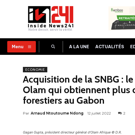
Notre devoir, servir la vérité.
A LA UNE
ACTUALITÉS
E
Menu
ECONOMIE
Acquisition de la SNBG : l
Olam qui obtiennent plus
forestiers au Gabon
Par
Arnaud Ntoutoume Ndong
12 juillet 2022
2
Gagan Gupta, président directeur général d'Olam Afrique © D.R.