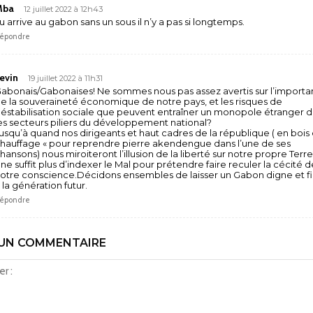
Mba
12 juillet 2022 à 12h43
u arrive au gabon sans un sous il n’y a pas si longtemps.
épondre
evin
19 juillet 2022 à 11h31
abonais/Gabonaises! Ne sommes nous pas assez avertis sur l’import
e la souveraineté économique de notre pays, et les risques de
éstabilisation sociale que peuvent entraîner un monopole étranger 
es secteurs piliers du développement national?
usqu’à quand nos dirigeants et haut cadres de la république ( en bois
hauffage « pour reprendre pierre akendengue dans l’une de ses
hansons) nous miroiteront l’illusion de la liberté sur notre propre Terre
l ne suffit plus d’indexer le Mal pour prétendre faire reculer la cécité d
otre conscience.Décidons ensembles de laisser un Gabon digne et f
 la génération futur.
épondre
 UN COMMENTAIRE