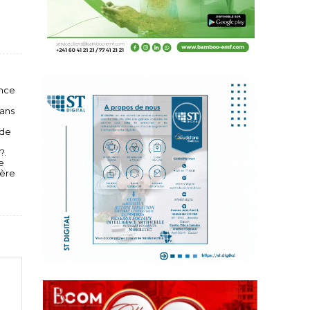
ance
dans
 de
?.
e
ière