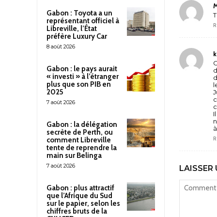
Gabon : Toyota a un
T
représentant officiel à
R
Libreville, l’État
préfère Luxury Car
8 août 2026
k
G
Gabon : le pays aurait
d
« investi » à l’étranger
d
plus que son PIB en
l
2025
J
c
7 août 2026
c
I
n
Gabon : la délégation
à
secrète de Perth, ou
R
comment Libreville
tente de reprendre la
main sur Belinga
7 août 2026
LAISSER
Gabon : plus attractif
que l’Afrique du Sud
sur le papier, selon les
chiffres bruts de la