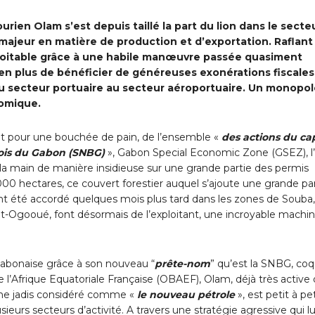
urien Olam s’est depuis taillé la part du lion dans le secte
 majeur en matière de production et d’exportation. Raflant
ploitable grâce à une habile manœuvre passée quasiment
 en plus de bénéficier de généreuses exonérations fiscales
 du secteur portuaire au secteur aéroportuaire. Un monopo
nomique.
s et pour une bouchée de pain, de l’ensemble «
des actions du cap
 Bois du Gabon (SNBG)
», Gabon Special Economic Zone (GSEZ), l
la main de manière insidieuse sur une grande partie des permis
 000 hectares, ce couvert forestier auquel s’ajoute une grande pa
ont été accordé quelques mois plus tard dans les zones de Souba,
ut-Ogooué, font désormais de l’exploitant, une incroyable machin
gabonaise grâce à son nouveau “
prête-nom
” qu’est la SNBG, coqu
de l’Afrique Equatoriale Française (OBAEF), Olam, déjà très active
alme jadis considéré comme «
le nouveau pétrole
», est petit à pet
usieurs secteurs d’activité. A travers une stratégie agressive qui lu