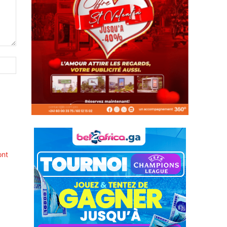
Site
:
ont