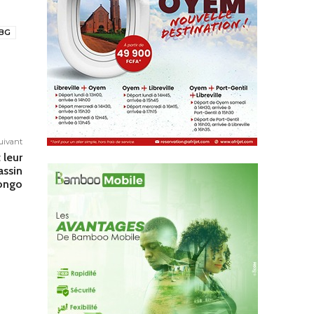
BG
suivant
 leur
assin
ongo