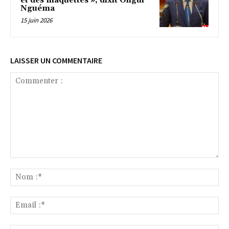
et des maquettes », dixit Oligui
Nguéma
15 juin 2026
LAISSER UN COMMENTAIRE
Commenter
:
No
:*
Ema
:*