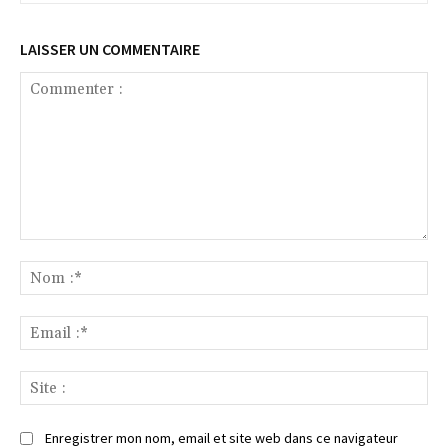
LAISSER UN COMMENTAIRE
Commenter
:
No
:*
Ema
:*
Sit
:
Enregistrer mon nom, email et site web dans ce navigateur