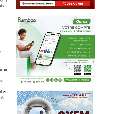
ur la
is le
.
e
lume
es
plus
nt