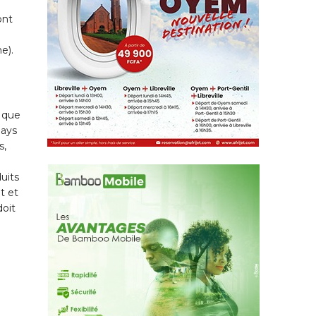
ont
e).
r que
pays
s,
uits
t et
doit
».