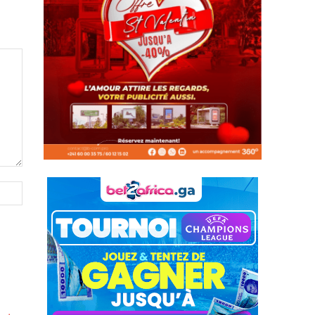
Site
: