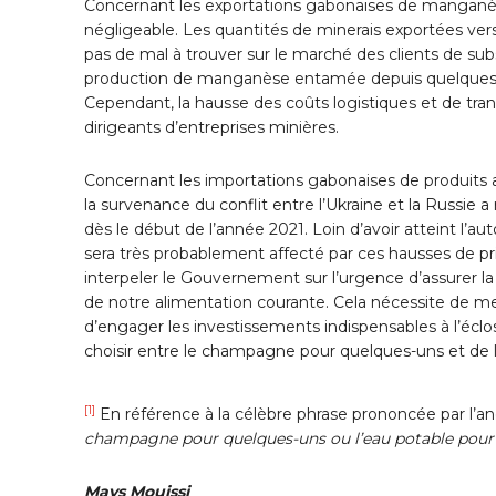
Concernant les exportations gabonaises de manganèse v
négligeable. Les quantités de minerais exportées vers 
pas de mal à trouver sur le marché des clients de substi
production de manganèse entamée depuis quelques anné
Cependant, la hausse des coûts logistiques et de tra
dirigeants d’entreprises minières.
Concernant les importations gabonaises de produits al
la survenance du conflit entre l’Ukraine et la Russie 
dès le début de l’année 2021. Loin d’avoir atteint l’a
sera très probablement affecté par ces hausses de prix, 
interpeler le Gouvernement sur l’urgence d’assurer la 
de notre alimentation courante. Cela nécessite de me
d’engager les investissements indispensables à l’écl
choisir entre le champagne pour quelques-uns et de l
[1]
En référence à la célèbre phrase prononcée par l’
champagne pour quelques-uns ou l’eau potable pour
Mays Mouissi