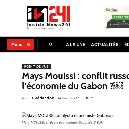
Notre devoir, servir la vérité.
A LA UNE
ACTUALITÉS
E
Menu
POINT DE VUE
Mays Mouissi : conflit russ
l’économie du Gabon ?￼
Par
La Rédaction
14 avril 2022
0
Mays MOUISSI, analyste économique Gabonais © D.R.