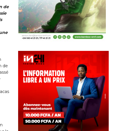
on de
sie
s
 une
n
n de
passé
e
racas
en