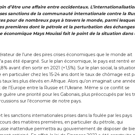
oin d’être une affaire entre occidentaux. L’internationalisati
euses sanctions de la communauté internationale contre la Rus
tes pour de nombreux pays à travers le monde, parmi lesquel
es premières dont le pétrole et la perturbation des échanges
e économique Mays Mouissi fait le point de la situation dans
nérateur de l’une des pires crises économiques que le monde ait
’a pas été épargné. Sur le plan économique, le pays est rentré e
 avant d’en sortir en 2021 (+1,5%). Sur le plan social, la situatio
 en particulier chez les 15-24 ans dont le taux de chômage est 
s taux les plus élevés en Afrique. Alors qu’on imaginait une anné
t de l’Europe entre la Russie et l’Ukraine. Même si ce conflit se
ue guère une priorité pour les Gabonais, plus préoccupés par les t
ercussions sur l’économie de notre pays.
t les sanctions internationales prises dans la foulée par les pays
ours des matières premières, en particulier du pétrole, qui
ausse inattendue permettra au gouvernement de disposer de bi