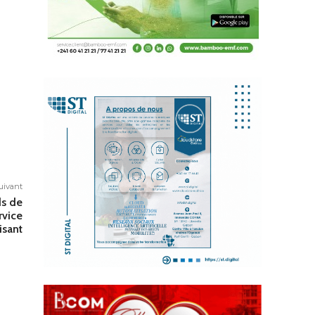
suivant
ds de
rvice
isant