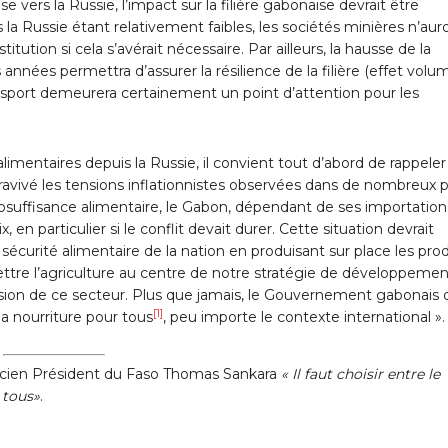
ers la Russie, l’impact sur la filière gabonaise devrait être
la Russie étant relativement faibles, les sociétés minières n’aur
tution si cela s’avérait nécessaire. Par ailleurs, la hausse de la
es permettra d’assurer la résilience de la filière (effet volum
nsport demeurera certainement un point d’attention pour les
imentaires depuis la Russie, il convient tout d’abord de rappele
a ravivé les tensions inflationnistes observées dans de nombreux 
utosuffisance alimentaire, le Gabon, dépendant de ses importation
en particulier si le conflit devait durer. Cette situation devrait
sécurité alimentaire de la nation en produisant sur place les prod
ttre l’agriculture au centre de notre stratégie de développemen
osion de ce secteur. Plus que jamais, le Gouvernement gabonais 
[1]
a nourriture pour tous
, peu importe le contexte international 
ancien Président du Faso Thomas Sankara
« Il faut choisir entre le
 tous»
.