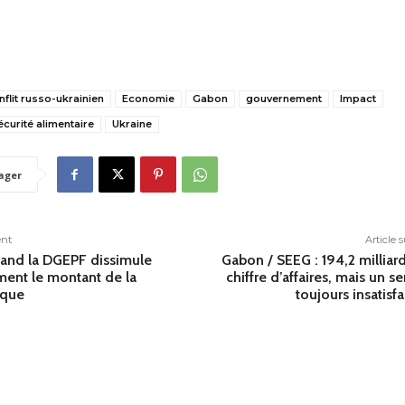
nflit russo-ukrainien
Economie
Gabon
gouvernement
Impact
écurité alimentaire
Ukraine
ager
ent
Article 
and la DGEPF dissimule
Gabon / SEEG : 194,2 milliar
ment le montant de la
chiffre d’affaires, mais un se
ique
toujours insatisfa