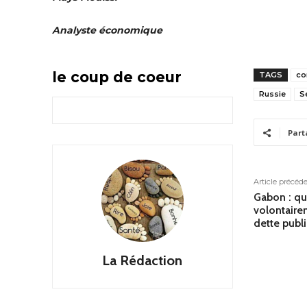
Analyste économique
le coup de coeur
TAGS
co
Russie
S
Part
Article précéd
Gabon : qu
volontaire
dette publ
La Rédaction