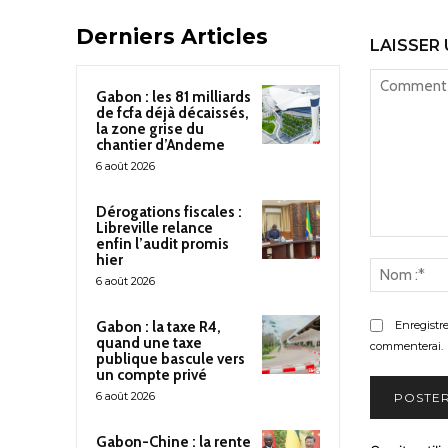
Derniers Articles
LAISSER
Gabon : les 81 milliards
de fcfa déjà décaissés,
la zone grise du
chantier d’Andeme
6 août 2026
Dérogations fiscales :
Libreville relance
enfin l’audit promis
Commenter
hier
:
6 août 2026
Enregistr
Gabon : la taxe R4,
quand une taxe
commenterai.
publique bascule vers
un compte privé
6 août 2026
Gabon-Chine : la rente