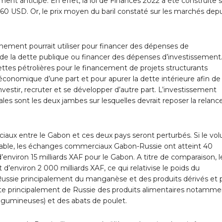
ment anticipé. En effet, la loi de Finances 2022 a été construite s
60 USD. Or, le prix moyen du baril constaté sur les marchés depu
rnement pourrait utiliser pour financer des dépenses de
e la dette publique ou financer des dépenses d’investissement
ettes pétrolières pour le financement de projets structurants
 économique d’une part et pour apurer la dette intérieure afin de
vestir, recruter et se développer d’autre part. L’investissement
cales sont les deux jambes sur lesquelles devrait reposer la relanc
ciaux entre le Gabon et ces deux pays seront perturbés. Si le vo
eable, les échanges commerciaux Gabon-Russie ont atteint 40
nviron 15 milliards XAF pour le Gabon. A titre de comparaison, l
nviron 2 000 milliards XAF, ce qui relativise le poids du
ssie principalement du manganèse et des produits dérivés et 
orte principalement de Russie des produits alimentaires notamme
légumineuses) et des abats de poulet.