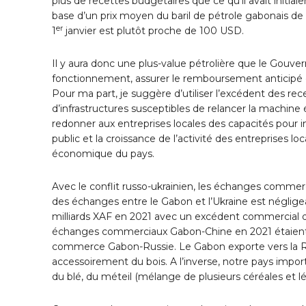
plus de recettes budgétaires que ce qu’il avait initiale
base d’un prix moyen du baril de pétrole gabonais de 
er
1
janvier est plutôt proche de 100 USD.
Il y aura donc une plus-value pétrolière que le Gouve
fonctionnement, assurer le remboursement anticipé d
Pour ma part, je suggère d’utiliser l’excédent des rec
d’infrastructures susceptibles de relancer la machine
redonner aux entreprises locales des capacités pour in
public et la croissance de l’activité des entreprises lo
économique du pays.
Avec le conflit russo-ukrainien, les échanges commer
des échanges entre le Gabon et l’Ukraine est néglig
milliards XAF en 2021 avec un excédent commercial d’e
échanges commerciaux Gabon-Chine en 2021 étaient d’e
commerce Gabon-Russie. Le Gabon exporte vers la Ru
accessoirement du bois. A l’inverse, notre pays imp
du blé, du méteil (mélange de plusieurs céréales et 