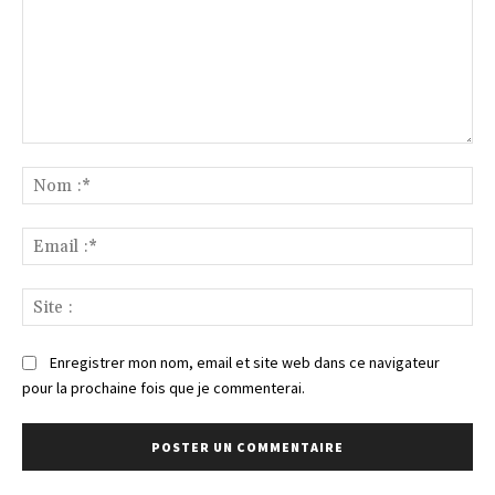
Commenter
:
No
:*
Ema
:*
Sit
:
Enregistrer mon nom, email et site web dans ce navigateur
pour la prochaine fois que je commenterai.