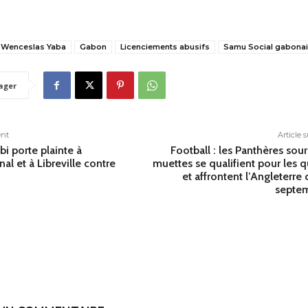
 Wenceslas Yaba
Gabon
Licenciements abusifs
Samu Social gabona
ager
ent
Article 
bi porte plainte à
Football : les Panthères sou
nal et à Libreville contre
muettes se qualifient pour les q
et affrontent l’Angleterre 
septe