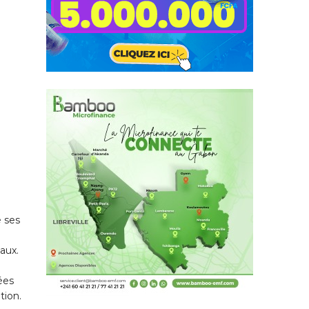
e ses
iaux.
ées
tion.