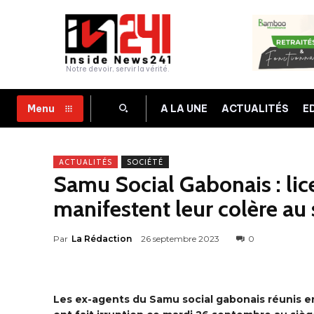
Notre devoir, servir la vérité.
A LA UNE
ACTUALITÉS
E
Menu
ACTUALITÉS
SOCIÉTÉ
Samu Social Gabonais : li
manifestent leur colère au 
Par
La Rédaction
26 septembre 2023
0
Les ex-agents du Samu social gabonais réunis en a