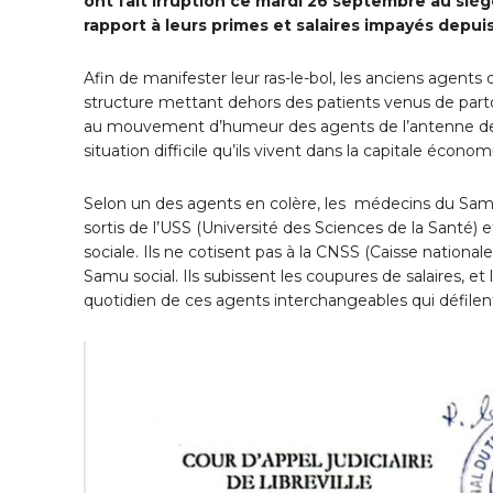
ont fait irruption ce mardi 26 septembre au siè
rapport à leurs primes et salaires impayés depui
Afin de manifester leur ras-le-bol, les anciens agents
structure mettant dehors des patients venus de parto
au mouvement d’humeur des agents de l’antenne de Por
situation difficile qu’ils vivent dans la capitale écono
Selon un des agents en colère, les médecins du Sam
sortis de l’USS (Université des Sciences de la Santé
sociale. Ils ne cotisent pas à la CNSS (Caisse nationale
Samu social. Ils subissent les coupures de salaires, et 
quotidien de ces agents interchangeables qui défilen