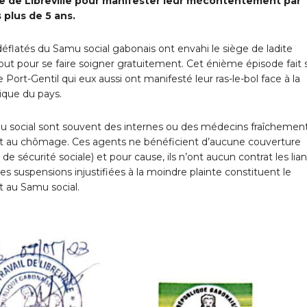
ge de Libreville pour manifester leur mécontentement par
s plus de 5 ans.
 déflatés du Samu social gabonais ont envahi le siège de ladite
ut pour se faire soigner gratuitement. Cet énième épisode fait 
t-Gentil qui eux aussi ont manifesté leur ras-le-bol face à la
mique du pays.
u social sont souvent des internes ou des médecins fraîchemen
) et au chômage. Ces agents ne bénéficient d’aucune couverture
 de sécurité sociale) et pour cause, ils n’ont aucun contrat les lia
les suspensions injustifiées à la moindre plainte constituent le
t au Samu social.