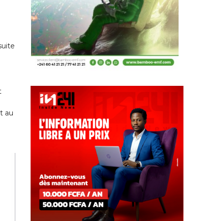
suite
t
nt au