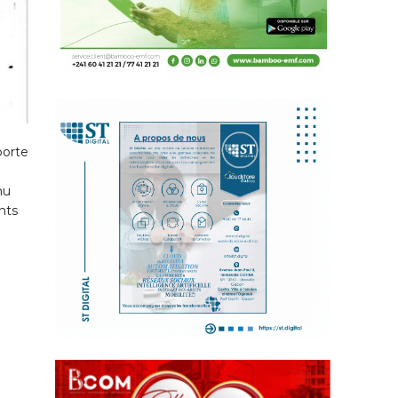
porte
mu
nts