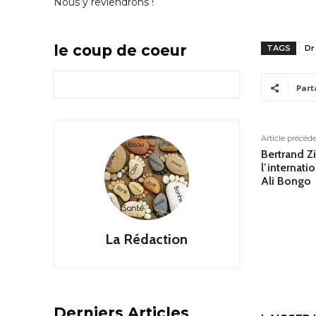
Nous y reviendrons !
le coup de coeur
TAGS
Dr
Part
Article précéd
Bertrand Zi
l’internatio
Ali Bongo
La Rédaction
Derniers Articles