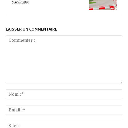
6 août 2026
LAISSER UN COMMENTAIRE
Commenter
:
No
:*
Ema
:*
Sit