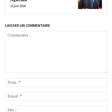
Nguéma
15 juin 2026
LAISSER UN COMMENTAIRE
Commenter
:
No
:*
Ema
:*
Sit