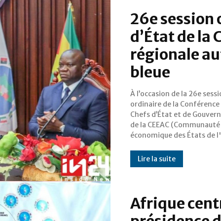
26e session 
d’État de la 
régionale au
bleue
À l’occasion de la 26e sess
centrale), tenue à Sipopo (Gui
ordinaire de la Conférence
équatoriale) le 7 juin dern
Chefs d’État et de Gouve
l’économie bleue s’est i
de la CEEAC (Communauté
économique des États de l
Lire la suite
Afrique centr
présidence 