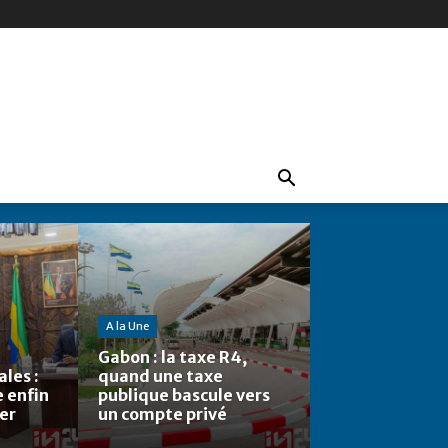
A la Une
Gabon : la taxe R4,
les :
quand une taxe
e enfin
publique bascule vers
ier
un compte privé