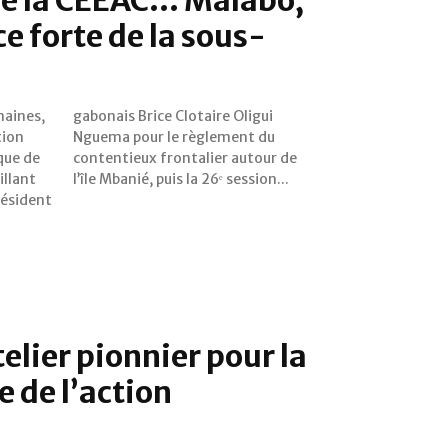
e forte de la sous-
maines,
Oligui
tion
t du
que de
our de
illant
l’île Mbanié, puis la 26ᵉ session...
résident
elier pionnier pour la
 de l’action