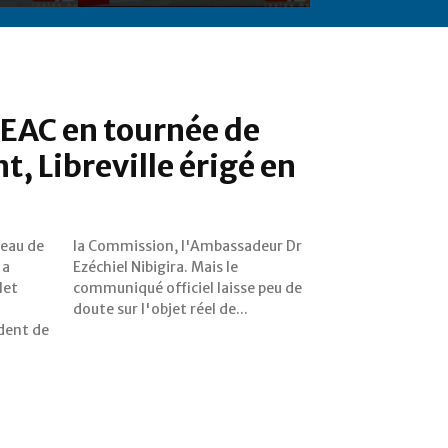
EEAC en tournée de
, Libreville érigé en
veau de
eur Dr
 a
le
llet
 de
doute sur l'objet réel de...
dent de