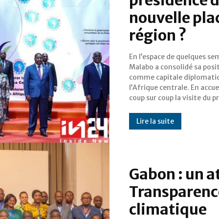
nouvelle plac
région ?
En l’espace de quelques se
gabonais Brice Clotaire 
Malabo a consolidé sa posi
Nguema pour le règlemen
comme capitale diplomati
contentieux frontalier aut
l’Afrique centrale. En accue
coup sur coup la visite du p
Lire la suite
Gabon : un at
Transparence
climatique