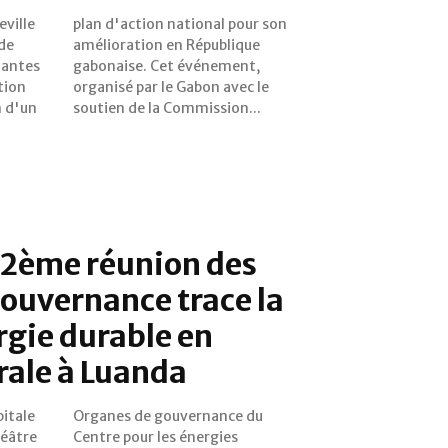
eville
r son
 de
ue
nantes
ment,
tion
c le
n d'un
soutien de la Commission...
 2ème réunion des
ouvernance trace la
ergie durable en
rale à Luanda
pitale
e du
héâtre
rgies