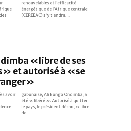
ur
té
frique
ntrale
 des
(CEREEAC) s'y tiendra....
ndimba «libre de ses
 et autorisé à «se
tranger»
ès avoir
imba, a
idence
« libre
de...