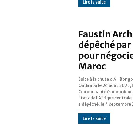
Lire la suite
Faustin Arc
dépêché par 
pour négocier
Maroc
Suite à la chute d’Ali Bongo
dernier à l'issue d'une réunion
Ondimba le 26 août 2023, 
tenue à Malabo, le Chef de l’Et
Communauté économique 
Centrafricain Faustin Arch
États de l’Afrique centrale
a dépêché, le 4 septembre
Lire la suite