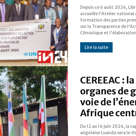
Depuis ce 6 août 2024, Libr
plan d'action national pou
accueille l'Atelier national
amélioration en Républiq
formation des parties pre
gabonaise. Cet événe
sur la Transparence de l'Ac
organisé par le Gabon ave
Climatique et l'élaboratio
Lire la suite
CEREEAC : la
organes de g
voie de l’én
Afrique cent
Du 12 au 14 juin 2024, la ca
Organes de gouvernanc
angolaise Luanda sera le t
Centre pour les éne