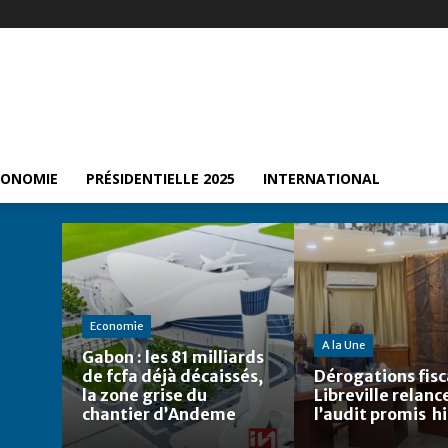
CONOMIE
PRÉSIDENTIELLE 2025
INTERNATIONAL
Economie
A la Une
Gabon : les 81 milliards
de fcfa déjà décaissés,
Dérogations fisca
la zone grise du
Libreville relanc
chantier d’Andeme
l’audit promis h