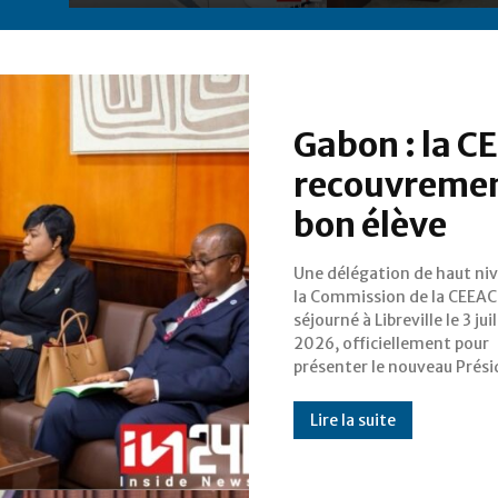
Gabon : la C
recouvrement
bon élève
Une délégation de haut ni
la Commission, l'Ambassad
la Commission de la CEEAC
Ezéchiel Nibigira. Mais 
séjourné à Libreville le 3 jui
communiqué officiel laisse peu
2026, officiellement pour
présenter le nouveau Prési
Lire la suite