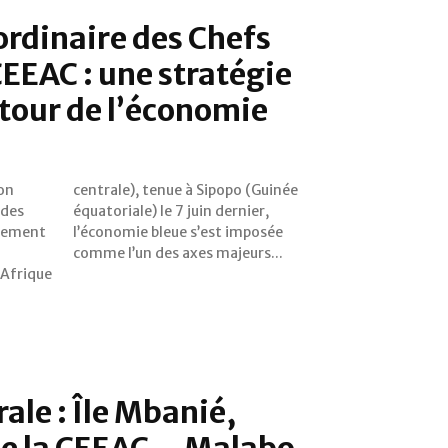
ordinaire des Chefs
CEEAC : une stratégie
tour de l’économie
ion
née
 des
ier,
rnement
mposée
comme l’un des axes majeurs...
'Afrique
ale : Île Mbanié,
de la CEEAC… Malabo,