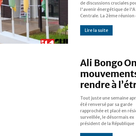
de discussions cruciales po
renouvelables et l’efficaci
l'avenir énergétique de l'A
énergétique de l’Afrique ce
Centrale. La 2ème réunion
Lire la suite
Ali Bongo O
mouvements»
rendre à l’é
Tout juste une semaine apr
gabonaise, Ali Bongo Ond
été renversé par sa garde
été « libéré ». Autorisé à quitter
rapprochée et placé en rés
le pays, le président déchu, 
surveillée, le désormais ex
président de la République