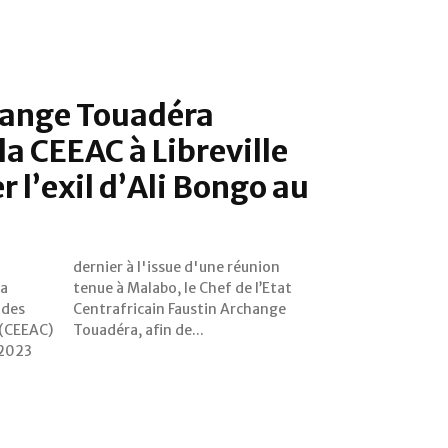
hange Touadéra
la CEEAC à Libreville
 l’exil d’Ali Bongo au
la
at
des
ange
 (CEEAC)
Touadéra, afin de...
 2023