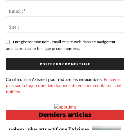
Ema
:*
Sit
:
Enregistrer mon nom, email et site web dans ce navigateur
pour la prochaine fois que je commenterai.
Ce site utilise Akismet pour réduire les indésirables.
En savoir
plus sur la façon dont les données de vos commentaires sont
traitées
.
Derniers articles
Gabon : plus attractif que l’Afrique