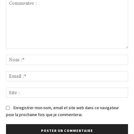
Commenter
:
No
:*
Ema
:*
Sit
:
Enregistrer mon nom, email et site web dans ce navigateur
pour la prochaine fois que je commenterai.