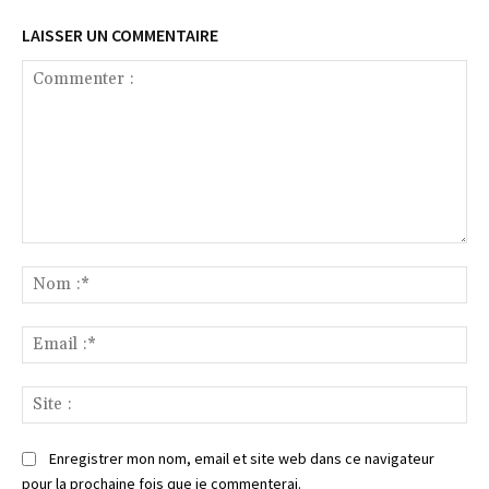
LAISSER UN COMMENTAIRE
Commenter
:
No
:*
Ema
:*
Sit
:
Enregistrer mon nom, email et site web dans ce navigateur
pour la prochaine fois que je commenterai.